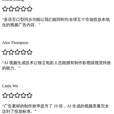
“
多语言口型同步功能让我们能同时向全球五个市场投放本地
化的视频广告内容。
”
Alex Thompson
“
AI 视频生成技术让独立电影人也能拥有制作影视级视觉特效
的能力。
”
Linda Wu
“
广告素材的制作效率提升了 10 倍，AI 生成的视频质量完全
达到了投放标准。
”