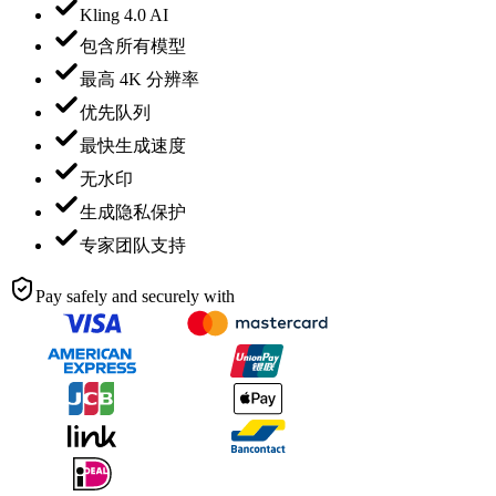
Kling 4.0 AI
包含所有模型
最高 4K 分辨率
优先队列
最快生成速度
无水印
生成隐私保护
专家团队支持
Pay safely and securely with