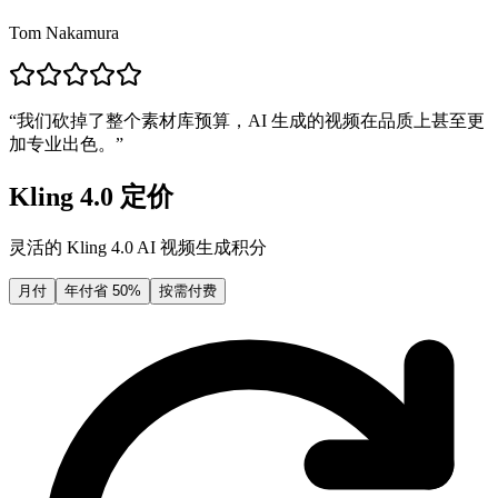
Tom Nakamura
“
我们砍掉了整个素材库预算，AI 生成的视频在品质上甚至更
加专业出色。
”
Kling 4.0 定价
灵活的 Kling 4.0 AI 视频生成积分
月付
年付
省 50%
按需付费