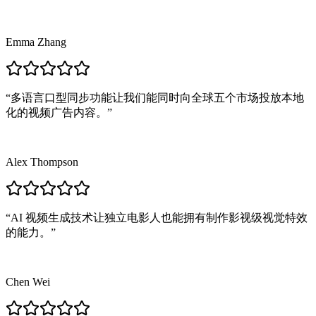
Emma Zhang
“
多语言口型同步功能让我们能同时向全球五个市场投放本地
化的视频广告内容。
”
Alex Thompson
“
AI 视频生成技术让独立电影人也能拥有制作影视级视觉特效
的能力。
”
Chen Wei