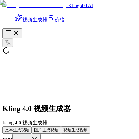
Kling 4.0 AI
视频生成器
价格
Kling 4.0 —
多镜头一致性
与原生音频
Kling 4.0 视频生成器
Kling 4.0 视频生成器
文本生成视频
图片生成视频
视频生成视频