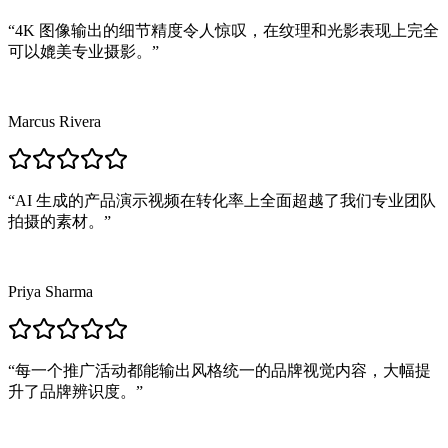
“
4K 图像输出的细节精度令人惊叹，在纹理和光影表现上完全
可以媲美专业摄影。
”
Marcus Rivera
“
AI 生成的产品演示视频在转化率上全面超越了我们专业团队
拍摄的素材。
”
Priya Sharma
“
每一个推广活动都能输出风格统一的品牌视觉内容，大幅提
升了品牌辨识度。
”