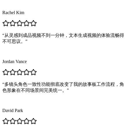
Rachel Kim
“
从灵感到成品视频不到一分钟，文本生成视频的体验流畅得
不可思议。
”
Jordan Vance
“
多镜头角色一致性功能彻底改变了我的故事板工作流程，角
色形象在不同场景间完美统一。
”
David Park