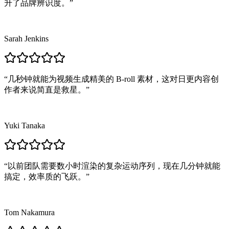
升了品牌辨识度。
”
Sarah Jenkins
“
几秒钟就能为视频生成精美的 B-roll 素材，这对日更内容创
作者来说简直是救星。
”
Yuki Tanaka
“
以前团队需要数小时渲染的复杂运动序列，现在几分钟就能
搞定，效率质的飞跃。
”
Tom Nakamura